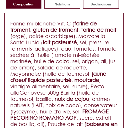
Composition
Nutritions
Déclinaisons
Farine mi-blanche Vit. C (
farine de
froment
,
gluten de froment
,
farine de malt
(orge), acide ascorbique), Mozzarella
Santa Lucia (
lait pasteurisé
, sel, pressure,
ferments lactiques), eau, tomates, Tomate
séchée à l'huile (tomate mi-séchée
marinée, huile de colza, sel, origan, ail, jus
de citron), salade de roquette,
Mayonnaise (huile de tournesol,
jaune
d'oeuf liquide pasteurisé
,
moutarde
,
vinaigre alimentaire, sel, sucre), Pesto
allaGenovese 500g Barilla (huile de
tournesol, basilic,
noix de cajou
, arômes
naturels (LAIT, noix de coco), conservateur
(lysozyme), huile d'olive, sel,
FROMAGE
PECORINO ROMANO AOP
, sucre, extrait
de basilic, ail), Poudre de lait (
babeurre en