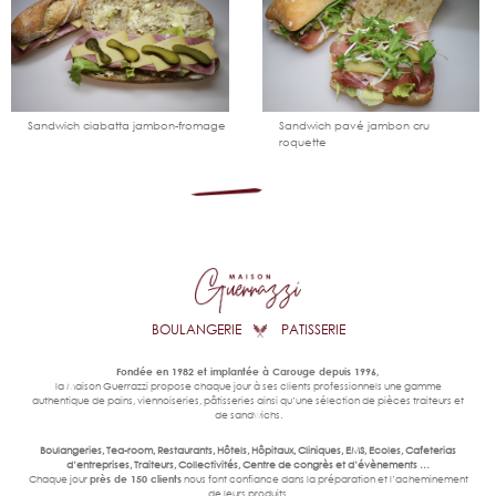
Ajouter
Voir
Ajouter
Voir
au
le
au
le
catalogue
produit
catalogue
produit
Sandwich ciabatta jambon-fromage
Sandwich pavé jambon cru
roquette
BOULANGERIE
PATISSERIE
Fondée en 1982 et implantée à Carouge depuis 1996,
la Maison Guerrazzi propose chaque jour à ses clients professionnels une gamme
authentique de pains, viennoiseries, pâtisseries ainsi qu’une sélection de pièces traiteurs et
de sandwichs.
Boulangeries, Tea-room, Restaurants, Hôtels, Hôpitaux, Cliniques, EMS, Ecoles, Cafeterias
d’entreprises, Traiteurs, Collectivités, Centre de congrès et d’évènements …
Chaque jour
près de 150 clients
nous font confiance dans la préparation et l’acheminement
de leurs produits.