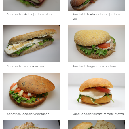
au
le
au
le
catalogue
produit
catalogue
produit
Sandwich suédois jambon blanc
Sandwich ficelle ciabatta jambon
cru
Ajouter
Voir
Ajouter
Voir
au
le
au
le
catalogue
produit
catalogue
produit
Sandwich multi brie mozza
Sandwich bagna mais au thon
Ajouter
Voir
Ajouter
Voir
au
le
au
le
catalogue
produit
catalogue
produit
Sandwich focacia vegetarien
Sand focacia tomate tomate-mozza