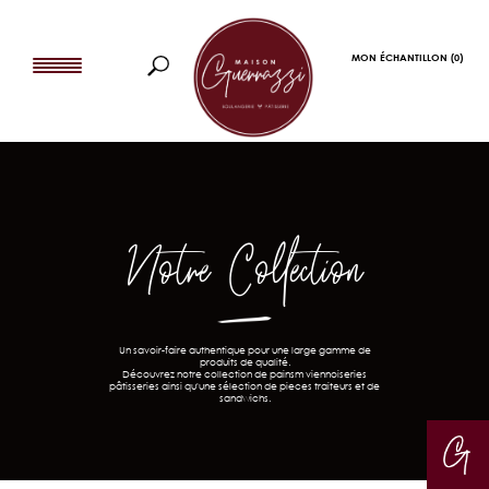
MON ÉCHANTILLON
(0)
Notre Collection
Un savoir-faire authentique pour une large gamme de
produits de qualité.
Découvrez notre collection de painsm viennoiseries
pâtisseries ainsi qu'une sélection de pieces traiteurs et de
sandwichs.