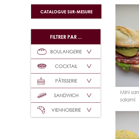
CATALOGUE SUR-MESURE
FILTRER PAR ...
BOULANGERIE
/home/cl
content/
COCKTAIL
Ajou
parts/pro
à
line
5
l'échan
PÂTISSERIE
"/>
Mini sa
SANDWICH
salami
VIENNOISERIE