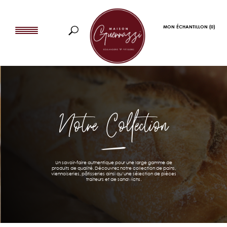
MON ÉCHANTILLON
(0)
Notre Collection
Un savoir-faire authentique pour une large gamme de
produits de qualité. Découvrez notre collection de pains,
viennoiseries, pâtisseries ainsi qu’une sélection de pièces
traiteurs et de sandwichs.