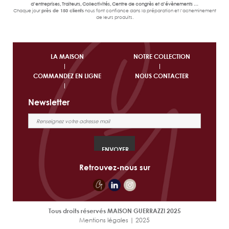
d’entreprises, Traiteurs, Collectivités, Centre de congrès et d’évènements …
Chaque jour
près de 150 clients
nous font confiance dans la préparation et l’acheminement
de leurs produits.
LA MAISON
NOTRE COLLECTION
COMMANDEZ EN LIGNE
NOUS CONTACTER
Newsletter
Retrouvez-nous sur
Tous droits réservés MAISON GUERRAZZI 2025
Mentions légales | 2025