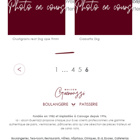
/home/clients/e6e31d6e98ebedc4db63f5b6fed6d3ce
/home/clients/e6e31d6e
content/themes/bakery/template-
content/themes/bakery/te
parts/product/item.php
parts/product/item.php
on line
5
on line
5
Ajouter
Voir
Ajouter
Voir
à
le
à
le
"/>
"/>
l'échantillon
produit
l'échantillon
produit
Crustigrains rect 2kg cpe 9mm
Ciabatta 2kg
1
…
4
5
6
BOULANGERIE
PATISSERIE
Fondée en 1982 et implantée à Carouge depuis 1996,
la Maison Guerrazzi propose chaque jour à ses clients professionnels une gamme
authentique de pains, viennoiseries, pâtisseries ainsi qu’une sélection de pièces traiteurs et
de sandwichs.
Boulangeries, Tea-room, Restaurants, Hôtels, Hôpitaux, Cliniques, EMS, Ecoles, Cafeterias